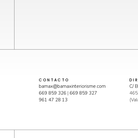
CONTACTO
DI
bamax@bamaxinteriorisme.com
C/ B
669 859 326
|
669 859 327
465
961 47 28 13
(Val